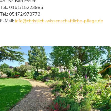
49152 Bad Essen
Tel.: 0151/15223985
Tel.: 05472/978773
E-Mail:
info@christlich-wissenschaftliche-pflege.de